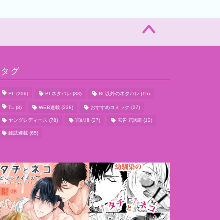
タグ
BL
(206)
BLネタバレ
(83)
BL以外のネタバレ
(15)
TL
(8)
WEB連載
(238)
おすすめコミック
(27)
ヤングレディース
(78)
完結済
(27)
広告で話題
(12)
雑誌連載
(65)