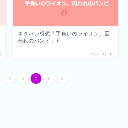
ネタバレ感想「手負いのライオン、囚
われのバンビ」芥
6
2021-07-10
5
6
7
8
9