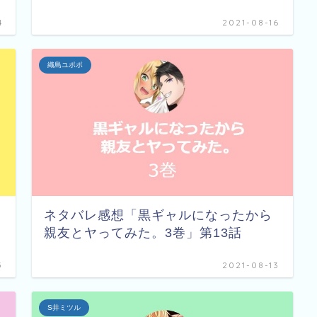
4
2021-08-16
織島ユポポ
」
ネタバレ感想「黒ギャルになったから
親友とヤってみた。3巻」第13話
5
2021-08-13
S井ミツル