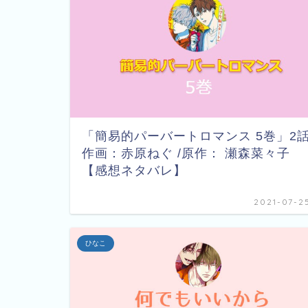
「簡易的パーバートロマンス 5巻」2
作画：赤原ねぐ /原作： 瀬森菜々子
【感想ネタバレ】
2021-07-2
ひなこ