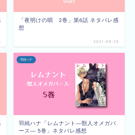
感
「夜明けの唄 2巻」第6話 ネタバレ感
想
5
2021-08-25
羽純ハナ
感
羽純ハナ「レムナント―獣人オメガバ
ース― 5巻」ネタバレ感想