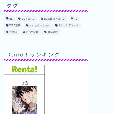
タグ
BL
BLネタバレ
BL以外のネタバレ
TL
WEB連載
おすすめコミック
ヤングレディース
完結済
広告で話題
雑誌連載
Renta！ランキング