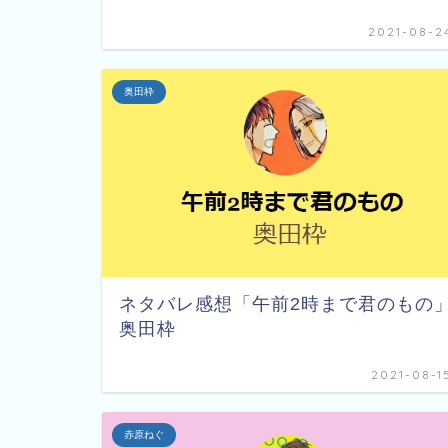
2021-08-2
奥田枠
ネタバレ感想「午前2時まで君のもの
奥田枠
2021-08-1
赤原ねぐ