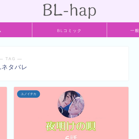
ム
BLコミック
一
― TAG ―
Lネタバレ
ユノイチカ