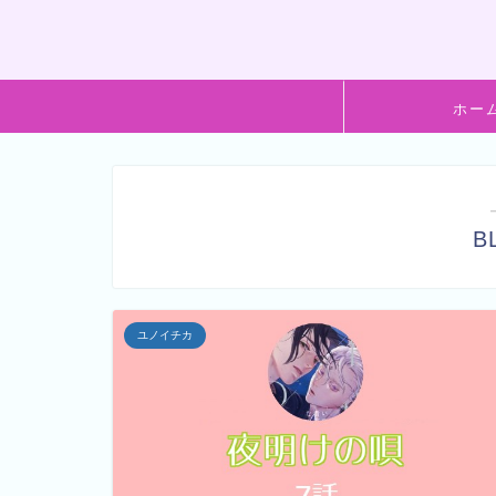
ホー
B
ユノイチカ