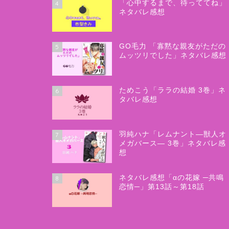
「心中するまで、待っててね」
4
ネタバレ感想
GO毛力 「寡黙な親友がただの
5
ムッツリでした」ネタバレ感想
ためこう「ララの結婚 3巻」ネ
6
タバレ感想
羽純ハナ「レムナント―獣人オ
7
メガバース― 3巻」ネタバレ感
想
ネタバレ感想「αの花嫁 ─共鳴
8
恋情─」第13話～第18話