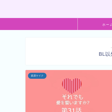
ホー
BL
萩原ケイク