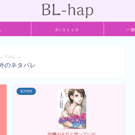
ム
BLコミック
一
― TAG ―
以外のネタバレ
黒沢明世