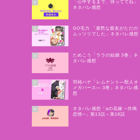
「心中するまで、待っててね」
4
ネタバレ感想
GO毛力 「寡黙な親友がただの
5
ムッツリでした」ネタバレ感想
ためこう「ララの結婚 3巻」ネ
6
タバレ感想
羽純ハナ「レムナント―獣人オ
7
メガバース― 3巻」ネタバレ感
想
ネタバレ感想「αの花嫁 ─共鳴
8
恋情─」第13話～第18話