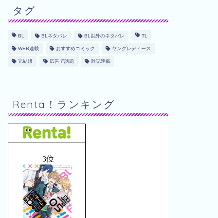
タグ
BL
BLネタバレ
BL以外のネタバレ
TL
WEB連載
おすすめコミック
ヤングレディース
完結済
広告で話題
雑誌連載
Renta！ランキング