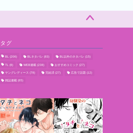
タグ
BL
(206)
BLネタバレ
(83)
BL以外のネタバレ
(15)
TL
(8)
WEB連載
(238)
おすすめコミック
(27)
ヤングレディース
(78)
完結済
(27)
広告で話題
(12)
雑誌連載
(65)