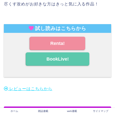
尽くす攻めがお好きな方はきっと気に入る作品！
試し読みはこちらから
Renta!
BookLive!
レビューはこちらから
ホーム
雑誌連載
web連載
サイトマップ
攻めのオス顔が見たい！がんばる受