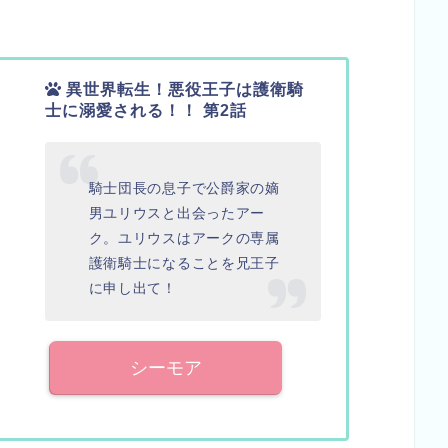
異世界転生！悪役王子は護衛騎
士に溺愛される！！ 第2話
騎士団長の息子で公爵家の嫡
男ユリウスと出会ったアー
ク。ユリウスはアークの専属
護衛騎士になることを兄王子
に申し出て！
シーモア