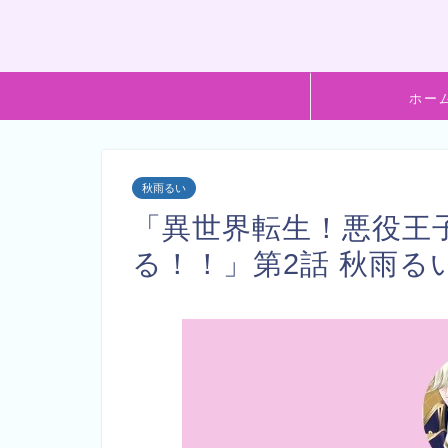
ホー
秋雨るい
「異世界転生！悪役王
る！！」第2話 秋雨る