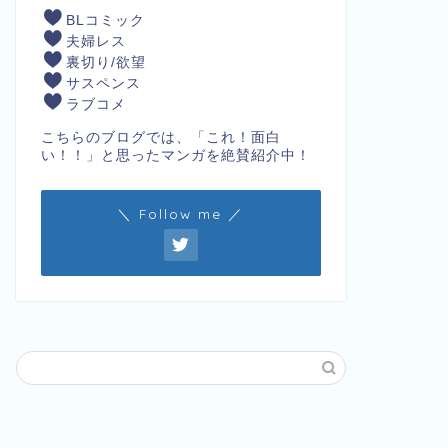
BLコミック
夫婦レス
裏切り/欲望
サスペンス
ラブコメ
こちらのブログでは、「これ！面白
い！！」と思ったマンガを絶賛紹介中！
＼ Follow me ／