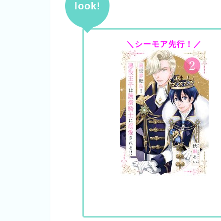
look!
＼シーモア先行！／