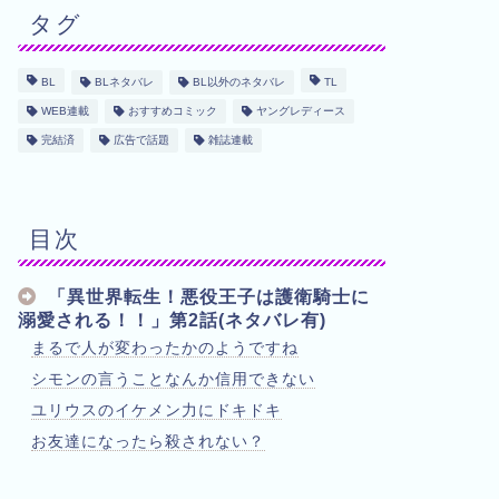
タグ
BL
BLネタバレ
BL以外のネタバレ
TL
WEB連載
おすすめコミック
ヤングレディース
完結済
広告で話題
雑誌連載
目次
「異世界転生！悪役王子は護衛騎士に
溺愛される！！」第2話(ネタバレ有)
まるで人が変わったかのようですね
シモンの言うことなんか信用できない
ユリウスのイケメン力にドキドキ
お友達になったら殺されない？