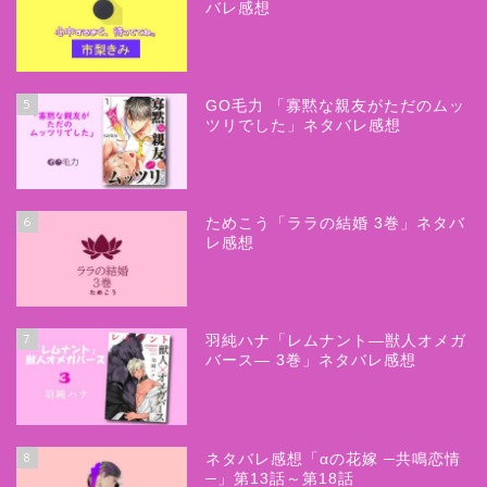
バレ感想
5
GO毛力 「寡黙な親友がただのムッ
ツリでした」ネタバレ感想
6
ためこう「ララの結婚 3巻」ネタバ
レ感想
7
羽純ハナ「レムナント―獣人オメガ
バース― 3巻」ネタバレ感想
8
ネタバレ感想「αの花嫁 ─共鳴恋情
─」第13話～第18話