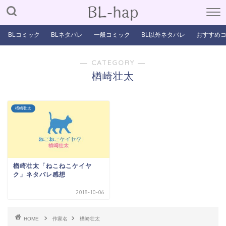
BLコミック
BLネタバレ
一般コミック
BL以外ネタバレ
おすすめ
― CATEGORY ―
楢崎壮太
楢崎壮太
楢崎壮太「ねこねこケイヤ
ク」ネタバレ感想
2018-10-06
HOME
作家名
楢崎壮太