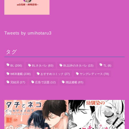
Tweets by umihotaru3
タグ
BL
(206)
BLネタバレ
(83)
BL以外のネタバレ
(15)
TL
(8)
WEB連載
(238)
おすすめコミック
(27)
ヤングレディース
(78)
完結済
(27)
広告で話題
(12)
雑誌連載
(65)