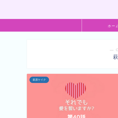
ホー
― 
萩原ケイク