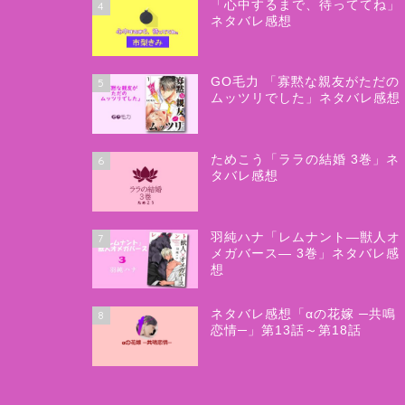
「心中するまで、待っててね」
4
ネタバレ感想
GO毛力 「寡黙な親友がただの
5
ムッツリでした」ネタバレ感想
ためこう「ララの結婚 3巻」ネ
6
タバレ感想
羽純ハナ「レムナント―獣人オ
7
メガバース― 3巻」ネタバレ感
想
ネタバレ感想「αの花嫁 ─共鳴
8
恋情─」第13話～第18話