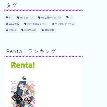
タグ
BL
BLネタバレ
BL以外のネタバレ
TL
WEB連載
おすすめコミック
ヤングレディース
完結済
広告で話題
雑誌連載
Renta！ランキング