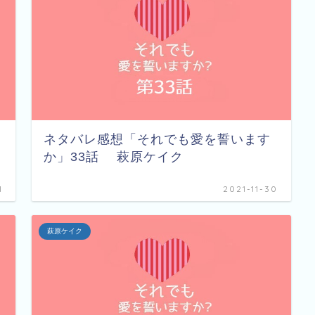
ネタバレ感想「それでも愛を誓います
か」33話 萩原ケイク
1
2021-11-30
萩原ケイク