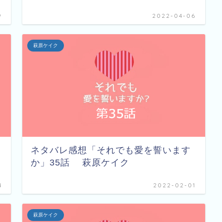
9
2022-04-06
萩原ケイク
ネタバレ感想「それでも愛を誓います
か」35話 萩原ケイク
4
2022-02-01
萩原ケイク