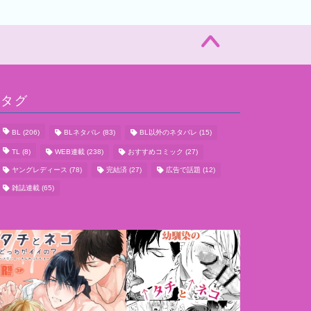
タグ
BL
(206)
BLネタバレ
(83)
BL以外のネタバレ
(15)
TL
(8)
WEB連載
(238)
おすすめコミック
(27)
ヤングレディース
(78)
完結済
(27)
広告で話題
(12)
雑誌連載
(65)