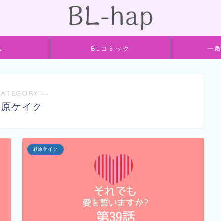
ム
BLコミック
一
CATEGORY ―
萩原ケイク
萩原ケイク